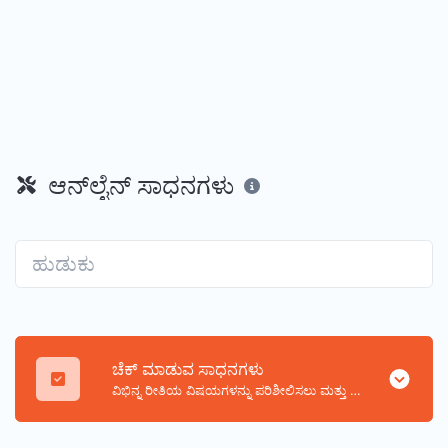
ಆನ್‌ಲೈನ್ ಸಾಧನಗಳು
ಚೆಕ್ ಮಾಡುವ ಸಾಧನಗಳು
ವಿಭಿನ್ನ ರೀತಿಯ ವಿಷಯಗಳನ್ನು ಪರಿಶೀಲಿಸಲು ಮತ್ತು ದೃಢೀಕರಿಸಲು ಸಹಾಯ ಮಾಡುವ ಉತ್ತಮ ಚೆಕರ್-ಪ್ರಕಾರದ ಸಾಧನಗಳ ಸಂಗ್ರಹ.