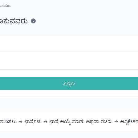
ಕುವವರು
ುಹಾಕುವವರು
ಸಲ್ಲಿಸು
ಪಾದಿಸಲು -> ಭಾಷೆಗಳು -> ಭಾಷೆ ಆಯ್ಕೆ ಮಾಡು ಅಥವಾ ರಚಿಸು -> ಅಪ್ಲಿಕೇಶನ