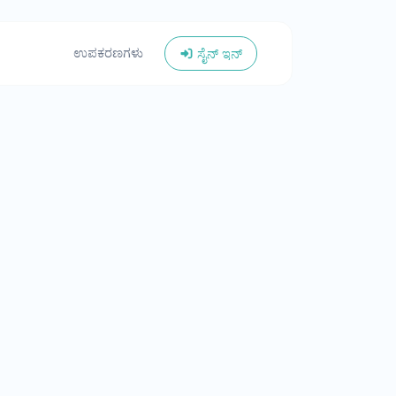
ಉಪಕರಣಗಳು
ಸೈನ್ ಇನ್