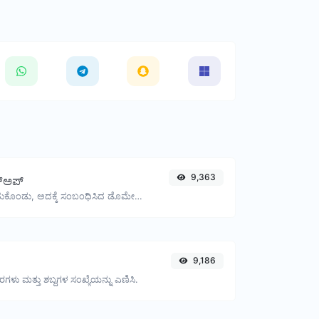
9,363
್‌ಅಪ್
ಒಂದು IP ಅನ್ನು ತೆಗೆದುಕೊಂಡು, ಅದಕ್ಕೆ ಸಂಬಂಧಿಸಿದ ಡೊಮೇನ್/ಹೋಸ್ಟ್ ಅನ್ನು ಹುಡುಕಲು ಪ್ರಯತ್ನಿಸಿ.
9,186
ಷರಗಳು ಮತ್ತು ಶಬ್ದಗಳ ಸಂಖ್ಯೆಯನ್ನು ಎಣಿಸಿ.