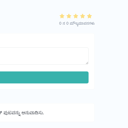
0
ನ
0
ಮೌಲ್ಯಮಾಪನಗಳು
್ ಪುಟವನ್ನು ಅನುವಾದಿಸು.