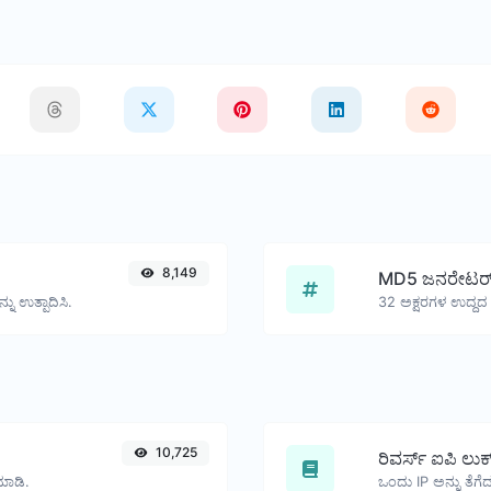
8,149
MD5 ಜನರೇಟರ
ನು ಉತ್ಪಾದಿಸಿ.
10,725
ರಿವರ್ಸ್ ಐಪಿ ಲುಕ
ಮಾಡಿ.