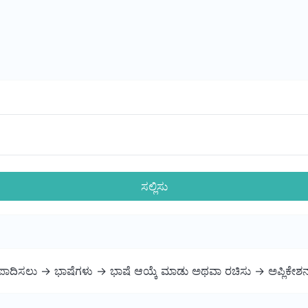
ಸಲ್ಲಿಸು
ಪಾದಿಸಲು -> ಭಾಷೆಗಳು -> ಭಾಷೆ ಆಯ್ಕೆ ಮಾಡು ಅಥವಾ ರಚಿಸು -> ಅಪ್ಲಿಕೇಶನ