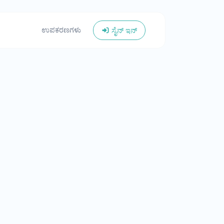
ಉಪಕರಣಗಳು
ಸೈನ್ ಇನ್