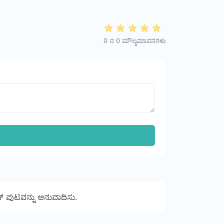
0
ನ
0
ಮೌಲ್ಯಮಾಪನಗಳು
್ ಪುಟವನ್ನು ಅನುವಾದಿಸು.