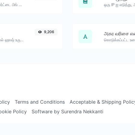
ஒரு வலைத்தளம், சேவையகம் அல்லது போர்ட்டை பிங் செய்யவும்.
9,206
அகர வரிசை எ
எந்த உரை உள்ளீட்டிற்கும் bcrypt கடவுச்சொல் ஹாஷ் உருவாக்கவும்.
olicy
Terms and Conditions
Acceptable & Shipping Polic
ookie Policy
Software by Surendra Nekkanti