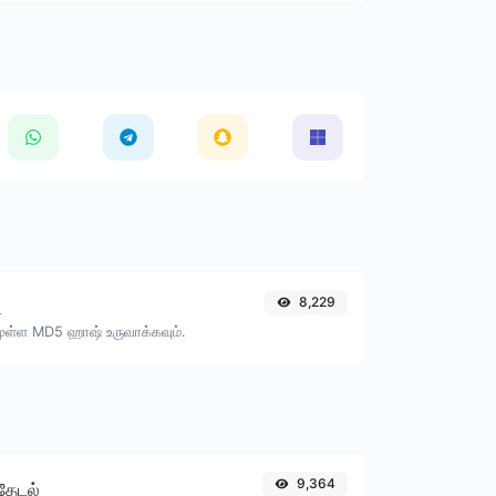
8,229
ி
ுள்ள MD5 ஹாஷ் உருவாக்கவும்.
9,364
 தேடல்