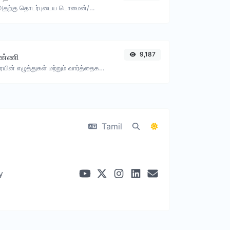
ஒரு IP ஐ எடுத்து, அதற்கு தொடர்புடைய டொமைன்/ஹோஸ்டை தேடுங்கள்.
9,187
ண்ணி
கொடுக்கப்பட்ட உரையின் எழுத்துகள் மற்றும் வார்த்தைகள் எண்ணிக்கையை கணக்கிடுங்கள்.
Tamil
y