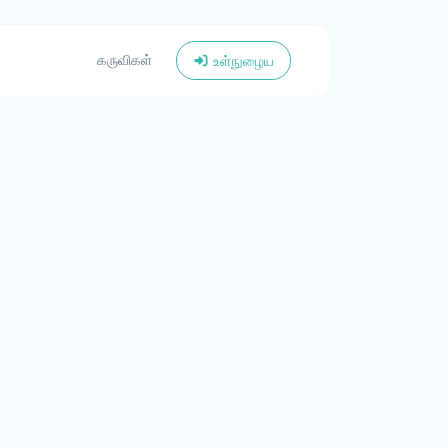
கருவிகள்
உள்நுழைய