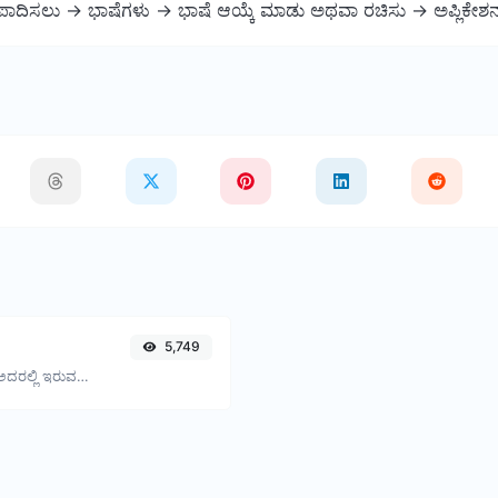
ಪಾದಿಸಲು -> ಭಾಷೆಗಳು -> ಭಾಷೆ ಆಯ್ಕೆ ಮಾಡು ಅಥವಾ ರಚಿಸು -> ಅಪ್ಲಿಕೇಶನ
5,749
QR ಕೋಡ್ ಚಿತ್ರವನ್ನು ಅಪ್ಲೋಡ್ ಮಾಡಿ ಮತ್ತು ಅದರಲ್ಲಿ ಇರುವ ಮಾಹಿತಿಯನ್ನು ಹೊರತೆಗೆದುಕೊಳ್ಳಿ.