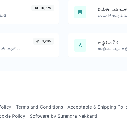
10,725
ರಿವರ್ಸ್ ಐಪಿ ಲುಕ
ಮಾಡಿ.
9,205
ಅಕ್ಷರ ಎಣಿಕೆ
ಯಾವುದೇ ಸ್ಟ್ರಿಂಗ್ ಇನ್ಪುಟ್‌ಗಾಗಿ bcrypt ಪಾಸ್‌ವರ್ಡ್ ಹ್ಯಾಶ್ ಅನ್ನು ಉತ್ಪಾದಿಸಿ.
ಕೊಟ್ಟಿರುವ ಪಠ್ಯದ ಅಕ್
Policy
Terms and Conditions
Acceptable & Shipping Poli
ookie Policy
Software by Surendra Nekkanti