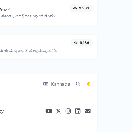
9,363
್‌ಅಪ್
ಒಂದು IP ಅನ್ನು ತೆಗೆದುಕೊಂಡು, ಅದಕ್ಕೆ ಸಂಬಂಧಿಸಿದ ಡೊಮೇನ್/ಹೋಸ್ಟ್ ಅನ್ನು ಹುಡುಕಲು ಪ್ರಯತ್ನಿಸಿ.
9,186
ಷರಗಳು ಮತ್ತು ಶಬ್ದಗಳ ಸಂಖ್ಯೆಯನ್ನು ಎಣಿಸಿ.
Kannada
cy