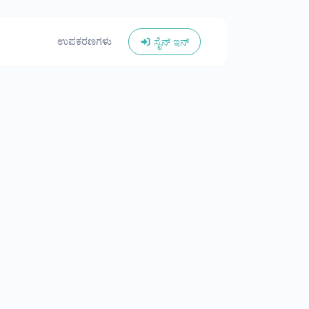
ಉಪಕರಣಗಳು
ಸೈನ್ ಇನ್