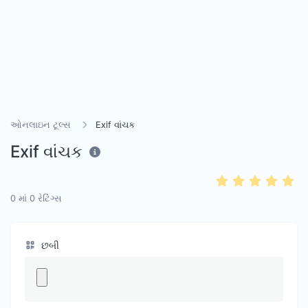
ઓનલાઇન ટૂલ્સ
Exif વાંચક
Exif વાંચક
0
માં
0
રેટિંગ્સ
છબી