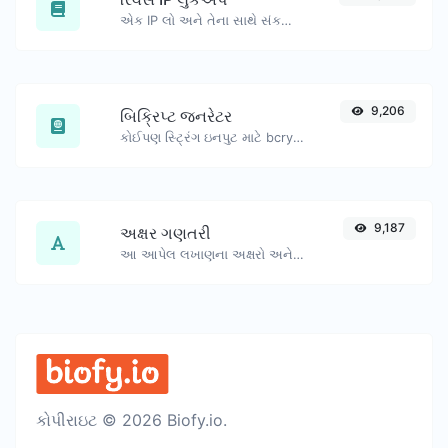
એક IP લો અને તેના સાથે સંકળાયેલ ડોમેન/હોસ્ટ શોધવાનો પ્રયાસ કરો.
9,206
બિક્રિપ્ટ જનરેટર
કોઈપણ સ્ટ્રિંગ ઇનપુટ માટે bcrypt પાસવર્ડ હેશ જનરેટ કરો.
9,187
અક્ષર ગણતરી
આ આપેલ લખાણના અક્ષરો અને શબ્દોની સંખ્યા ગણો.
કોપીરાઇટ © 2026 Biofy.io.