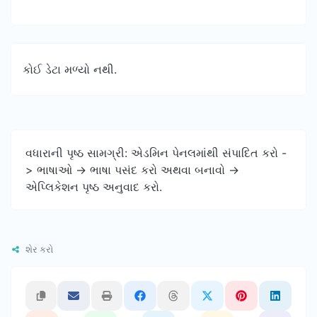
કોઈ ડેટા મળ્યો નથી.
વધારાની પૃષ્ઠ સામગ્રી: એડમિન પેનલમાંથી સંપાદિત કરો -
> ભાષાઓ -> ભાષા પસંદ કરો અથવા બનાવો ->
એપ્લિકેશન પૃષ્ઠ અનુવાદ કરો.
શેર કરો