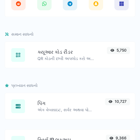
સમાન સાધનો
5,750
ક્યૂઆર કોડ રીડર
QR કોડની છબી અપલોડ કરો અને તેમાંની માહિતી કાઢો.
પ્રખ્યાત સાધનો
10,727
પિંગ
એક વેબસાઇટ, સર્વર અથવા પોર્ટને પિંગ કરો.
9,366
રિવર્સ IP લુકઅપ