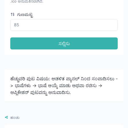
.ico ಅನುಮತಿಸಲಾಗಿದೆ.
ಗುಣಮಟ್ಟ
ಸಲ್ಲಿಸು
ಹೆಚ್ಚುವರಿ ಪುಟ ವಿಷಯ: ಆಡಳಿತ ಪ್ಯಾನಲ್ ನಿಂದ ಸಂಪಾದಿಸಲು -
> ಭಾಷೆಗಳು -> ಭಾಷೆ ಆಯ್ಕೆ ಮಾಡು ಅಥವಾ ರಚಿಸು ->
ಅಪ್ಲಿಕೇಶನ್ ಪುಟವನ್ನು ಅನುವಾದಿಸು.
ಹಂಚು