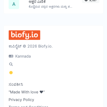
9,187
ಅಕ್ಷರ ಎಣಿಕೆ
ಕೊಟ್ಟಿರುವ ಪಠ್ಯದ ಅಕ್ಷರಗಳು ಮತ್ತು ಶಬ್ದಗಳ ಸಂಖ್ಯೆಯನ್ನು ಎಣಿಸಿ.
ಕಾಪಿರೈಟ್ © 2026 Biofy.io.
Kannada
ಸಂಪರ್ಕಿಸಿ
"Made With love ❤️"
Privacy Policy