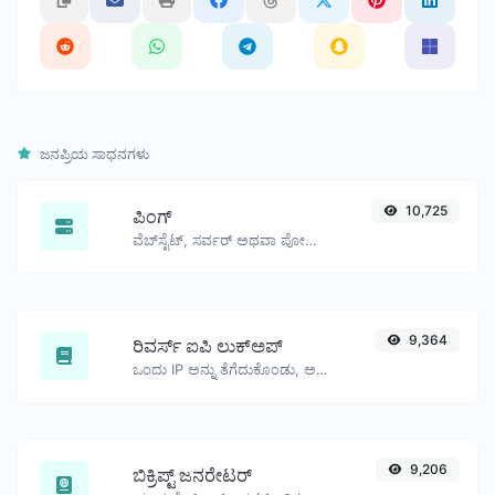
ಜನಪ್ರಿಯ ಸಾಧನಗಳು
10,725
ಪಿಂಗ್
ವೆಬ್‌ಸೈಟ್, ಸರ್ವರ್ ಅಥವಾ ಪೋರ್ಟ್‌ಗೆ ಪಿಂಗ್ ಮಾಡಿ.
9,364
ರಿವರ್ಸ್ ಐಪಿ ಲುಕ್‌ಅಪ್
ಒಂದು IP ಅನ್ನು ತೆಗೆದುಕೊಂಡು, ಅದಕ್ಕೆ ಸಂಬಂಧಿಸಿದ ಡೊಮೇನ್/ಹೋಸ್ಟ್ ಅನ್ನು ಹುಡುಕಲು ಪ್ರಯತ್ನಿಸಿ.
9,206
ಬಿಕ್ರಿಪ್ಟ್ ಜನರೇಟರ್