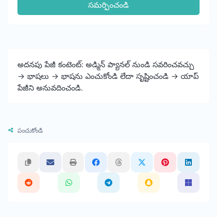
సమర్పించండి
అదనపు పేజీ కంటెంట్: అడ్మిన్ ప్యానల్ నుండి సవరించవచ్చు
-> భాషలు -> భాషను ఎంచుకోండి లేదా సృష్టించండి -> యాప్
పేజీని అనువదించండి.
పంచుకోండి