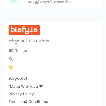
ఒక నిర్దిష్ట పాఠ్యంలోని అక్షరాలు మరియు పదాల సంఖ్యను లెక్కించండి.
కాపీరైట్ © 2026 Biofy.io.
Telugu
సంప్రదించండి
"Made With love ❤️"
Privacy Policy
Terms and Conditions