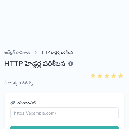
ఆన్‌లైన్ సాధనాలు
HTTP హెడ్డర్ల పరిశీలన
HTTP హెడ్డర్ల పరిశీలన
0
యొక్క
0
రేటింగ్స్
యుఆర్‌ఎల్