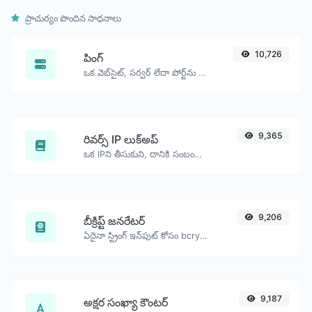
ప్రాచుర్యం పొందిన సాధనాలు
10,726
పింగ్
ఒక వెబ్‌సైట్, సర్వర్ లేదా పోర్ట్‌ను పింగ్ చేయండి.
9,365
రివర్స్ IP లుక్‌అప్
ఒక IPని తీసుకుని, దానికి సంబంధించి ఉన్న డొమైన్/హోస్ట్‌ను చూడండి.
9,206
బీక్రిప్ట్ జనరేటర్
ఏదైనా స్ట్రింగ్ ఇన్‌పుట్ కోసం bcrypt పాస్వర్డ్ హాష్‌ను రూపొందించండి.
9,187
అక్షర సంఖ్యా కౌంటర్