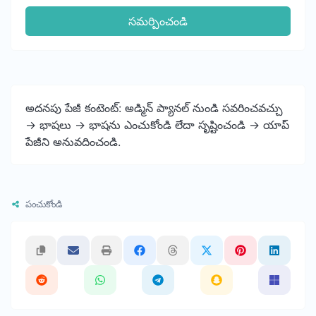
సమర్పించండి
అదనపు పేజీ కంటెంట్: అడ్మిన్ ప్యానల్ నుండి సవరించవచ్చు
-> భాషలు -> భాషను ఎంచుకోండి లేదా సృష్టించండి -> యాప్
పేజీని అనువదించండి.
పంచుకోండి