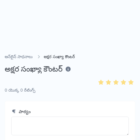
ఆన్‌లైన్ సాధనాలు
అక్షర సంఖ్యా కౌంటర్
అక్షర సంఖ్యా కౌంటర్
0
యొక్క
0
రేటింగ్స్
పాఠ్యం