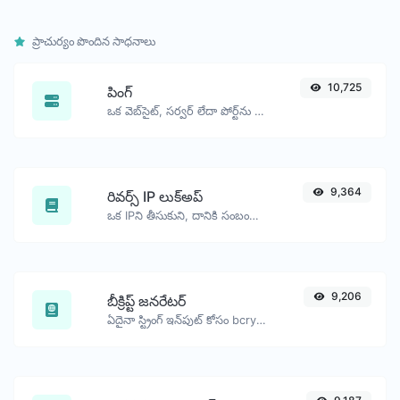
ప్రాచుర్యం పొందిన సాధనాలు
10,725
పింగ్
ఒక వెబ్‌సైట్, సర్వర్ లేదా పోర్ట్‌ను పింగ్ చేయండి.
9,364
రివర్స్ IP లుక్‌అప్
ఒక IPని తీసుకుని, దానికి సంబంధించి ఉన్న డొమైన్/హోస్ట్‌ను చూడండి.
9,206
బీక్రిప్ట్ జనరేటర్
ఏదైనా స్ట్రింగ్ ఇన్‌పుట్ కోసం bcrypt పాస్వర్డ్ హాష్‌ను రూపొందించండి.