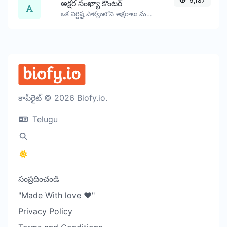
9,187
అక్షర సంఖ్యా కౌంటర్
ఒక నిర్దిష్ట పాఠ్యంలోని అక్షరాలు మరియు పదాల సంఖ్యను లెక్కించండి.
కాపీరైట్ © 2026 Biofy.io.
Telugu
సంప్రదించండి
"Made With love ❤️"
Privacy Policy