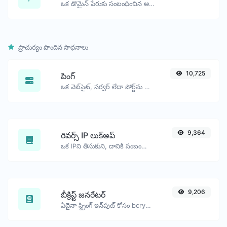
ఒక డొమైన్ పేరుకు సంబంధించిన అన్ని సాధ్యమైన వివరాలను పొందండి.
ప్రాచుర్యం పొందిన సాధనాలు
10,725
పింగ్
ఒక వెబ్‌సైట్, సర్వర్ లేదా పోర్ట్‌ను పింగ్ చేయండి.
9,364
రివర్స్ IP లుక్‌అప్
ఒక IPని తీసుకుని, దానికి సంబంధించి ఉన్న డొమైన్/హోస్ట్‌ను చూడండి.
9,206
బీక్రిప్ట్ జనరేటర్
ఏదైనా స్ట్రింగ్ ఇన్‌పుట్ కోసం bcrypt పాస్వర్డ్ హాష్‌ను రూపొందించండి.