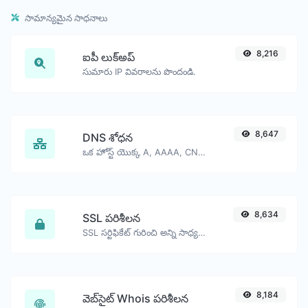
సామాన్యమైన సాధనాలు
8,216
ఐపీ లుక్‌అప్
సుమారు IP వివరాలను పొందండి.
8,647
DNS శోధన
ఒక హోస్ట్ యొక్క A, AAAA, CNAME, MX, NS, TXT, SOA DNS రికార్డులను కనుగొనండి.
8,634
SSL పరిశీలన
SSL సర్టిఫికేట్ గురించి అన్ని సాధ్యమైన వివరాలను పొందండి.
8,184
వెబ్‌సైట్ Whois పరిశీలన