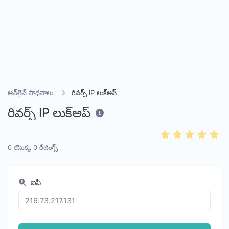
ఆన్‌లైన్ సాధనాలు
రివర్స్ IP లుక్‌అప్
రివర్స్ IP లుక్‌అప్
0
యొక్క
0
రేటింగ్స్
ఐపీ