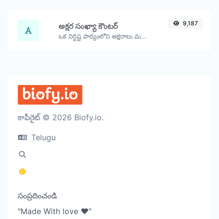
9,187
అక్షర సంఖ్యా కౌంటర్
ఒక నిర్దిష్ట పాఠ్యంలోని అక్షరాలు మరియు పదాల సంఖ్యను లెక్కించండి.
కాపీరైట్ © 2026 Biofy.io.
Telugu
సంప్రదించండి
"Made With love ❤️"