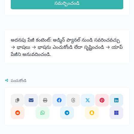
సమర్పించండి
అదనపు పేజీ కంటెంట్: అడ్మిన్ ప్యానల్ నుండి సవరించవచ్చు
-> భాషలు -> భాషను ఎంచుకోండి లేదా సృష్టించండి -> యాప్
పేజీని అనువదించండి.
పంచుకోండి