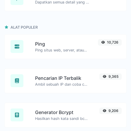
Dapatkan semua detail yang mungkin tentang nama domain.
ALAT POPULER
10,726
Ping
Ping situs web, server, atau port.
9,365
Pencarian IP Terbalik
Ambil sebuah IP dan coba cari domain/host yang terkait dengannya.
9,206
Generator Bcrypt
Hasilkan hash kata sandi bcrypt untuk input string apa pun.