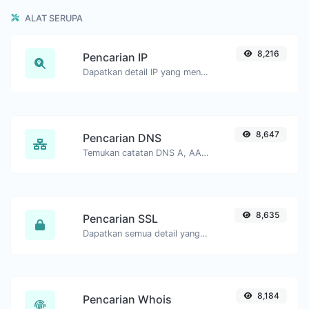
ALAT SERUPA
8,216
Pencarian IP
Dapatkan detail IP yang mendekati.
8,647
Pencarian DNS
Temukan catatan DNS A, AAAA, CNAME, MX, NS, TXT, SOA dari sebuah host.
8,635
Pencarian SSL
Dapatkan semua detail yang mungkin tentang sertifikat SSL.
8,184
Pencarian Whois