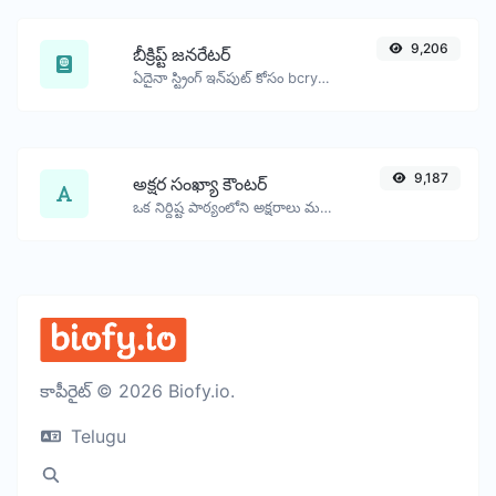
9,206
బీక్రిప్ట్ జనరేటర్
ఏదైనా స్ట్రింగ్ ఇన్‌పుట్ కోసం bcrypt పాస్వర్డ్ హాష్‌ను రూపొందించండి.
9,187
అక్షర సంఖ్యా కౌంటర్
ఒక నిర్దిష్ట పాఠ్యంలోని అక్షరాలు మరియు పదాల సంఖ్యను లెక్కించండి.
కాపీరైట్ © 2026 Biofy.io.
Telugu