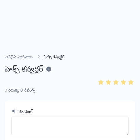
ఆన్‌లైన్ సాధనాలు
హెక్స్ కన్వర్టర్
హెక్స్ కన్వర్టర్
0
యొక్క
0
రేటింగ్స్
కంటెంట్