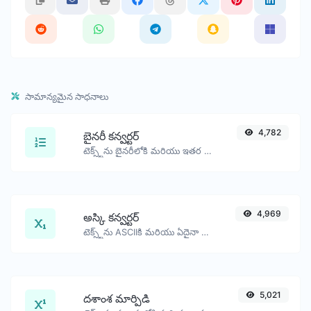
సామాన్యమైన సాధనాలు
4,782
బైనరీ కన్వర్టర్
టెక్స్ట్‌ను బైనరీలోకి మరియు ఇతర దిశగా ఏదైనా స్ట్రింగ్ ఇన్‌పుట్ కోసం మార్చండి.
4,969
అస్కి కన్వర్టర్
టెక్స్ట్‌ను ASCIIకి మరియు ఏదైనా స్ట్రింగ్ ఇన్‌పుట్ కోసం మరో దిశగా మార్చండి.
5,021
దశాంశ మార్పిడి