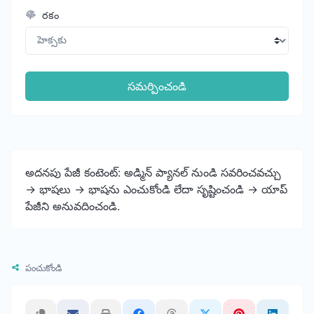
రకం
సమర్పించండి
అదనపు పేజీ కంటెంట్: అడ్మిన్ ప్యానల్ నుండి సవరించవచ్చు
-> భాషలు -> భాషను ఎంచుకోండి లేదా సృష్టించండి -> యాప్
పేజీని అనువదించండి.
పంచుకోండి