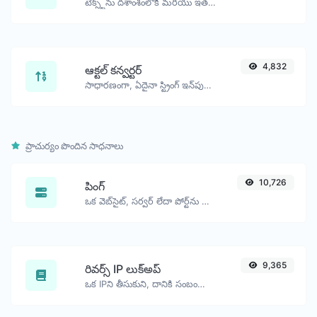
టెక్స్ట్‌ను దశాంశంలోకి మరియు ఇతర దిశలోకి ఏదైనా స్ట్రింగ్ ఇన్‌పుట్ కోసం మార్చండి.
4,832
ఆక్టల్ కన్వర్టర్
సాధారణంగా, ఏదైనా స్ట్రింగ్ ఇన్‌పుట్‌ను ఆక్స్టల్‌లోకి మరియు మరొక దిశలోకి మార్చండి.
ప్రాచుర్యం పొందిన సాధనాలు
10,726
పింగ్
ఒక వెబ్‌సైట్, సర్వర్ లేదా పోర్ట్‌ను పింగ్ చేయండి.
9,365
రివర్స్ IP లుక్‌అప్
ఒక IPని తీసుకుని, దానికి సంబంధించి ఉన్న డొమైన్/హోస్ట్‌ను చూడండి.