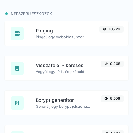
NÉPSZERŰ ESZKÖZÖK
10,726
Pinging
Pingelj egy weboldalt, szervert vagy portot.
9,365
Visszafelé IP keresés
Vegyél egy IP-t, és próbáld meg keresni a hozzá kapcsolódó domaint/hostot.
9,206
Bcrypt generátor
Generálj egy bcrypt jelszóhash-t bármilyen szöveges bemenethez.