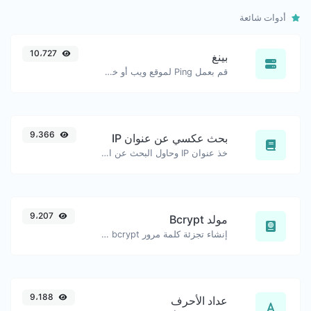
أدوات شائعة
10،727
بينغ
قم بعمل Ping لموقع ويب أو خادم أو منفذ.
9،366
بحث عكسي عن عنوان IP
خذ عنوان IP وحاول البحث عن النطاق/المضيف المرتبط به.
9،207
مولد Bcrypt
إنشاء تجزئة كلمة مرور bcrypt لأي سلسلة إدخال.
9،188
عداد الأحرف