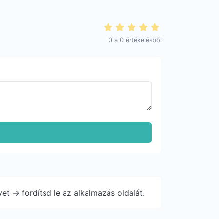
0
a
0
értékelésből
et -> fordítsd le az alkalmazás oldalát.