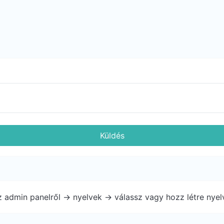
Küldés
 admin panelről -> nyelvek -> válassz vagy hozz létre nyelv