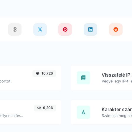
10,726
Visszafelé IP
portot.
9,206
Karakter szá
Generálj egy bcrypt jelszóhash-t bármilyen szöveges bemenethez.