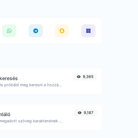
9,365
 keresés
Vegyél egy IP-t, és próbáld meg keresni a hozzá kapcsolódó domaint/hostot.
9,187
mláló
Számolja meg a megadott szöveg karaktereinek és szavainak számát.