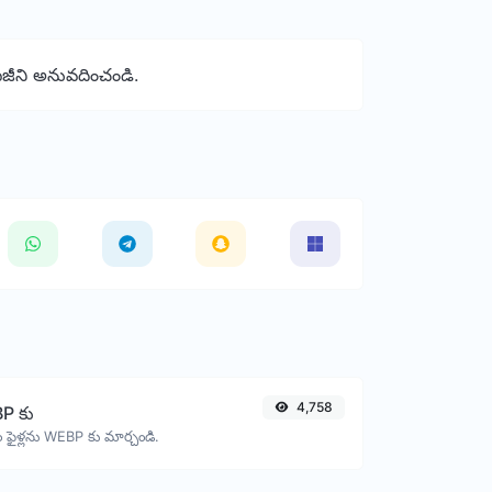
ేజీని అనువదించండి.
4,758
P కు
 ఫైళ్లను WEBP కు మార్చండి.