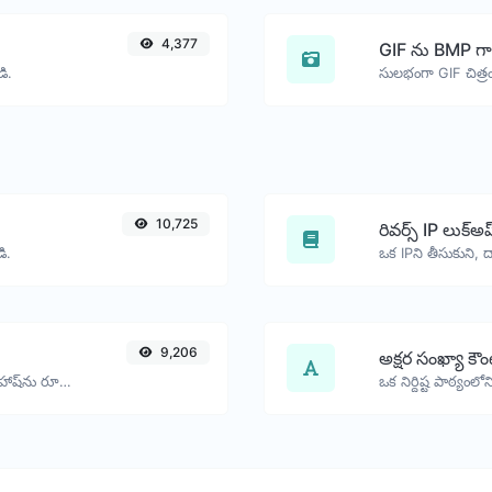
4,377
GIF ను BMP గా
ి.
సులభంగా GIF చిత్రం
10,725
రివర్స్ IP లుక్‌అప
డి.
9,206
అక్షర సంఖ్యా కౌం
ఏదైనా స్ట్రింగ్ ఇన్‌పుట్ కోసం bcrypt పాస్వర్డ్ హాష్‌ను రూపొందించండి.