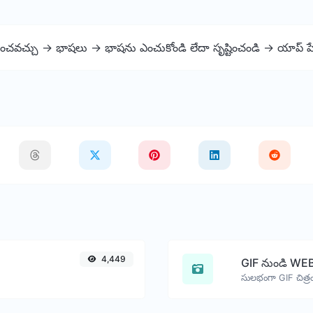
రించవచ్చు -> భాషలు -> భాషను ఎంచుకోండి లేదా సృష్టించండి -> యాప్ ప
4,449
GIF నుండి WEB
సులభంగా GIF చిత్రం