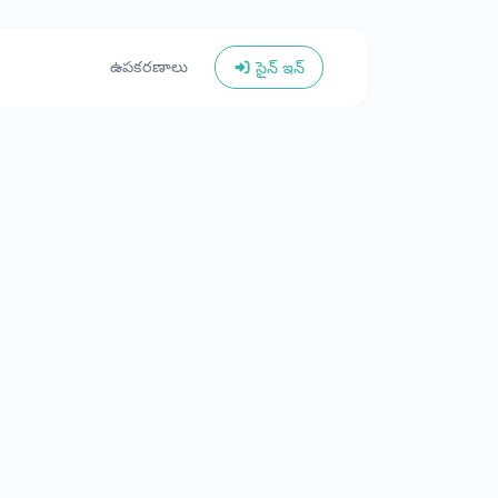
ఉపకరణాలు
సైన్ ఇన్