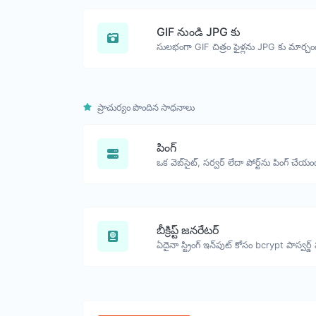
GIF నుండి JPG కు
సులభంగా GIF చిత్రం ఫైళ్లను JPG కు మార్చండ
ప్రాచుర్యం పొందిన సాధనాలు
పింగ్
ఒక వెబ్‌సైట్, సర్వర్ లేదా పోర్ట్‌ను పింగ్ చేయం
బీక్రిప్ట్ జనరేటర్