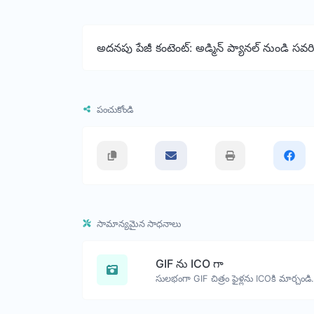
అదనపు పేజీ కంటెంట్: అడ్మిన్ ప్యానల్ నుండి సవ
పంచుకోండి
సామాన్యమైన సాధనాలు
GIF ను ICO గా
సులభంగా GIF చిత్రం ఫైళ్లను ICOకి మార్చండి.