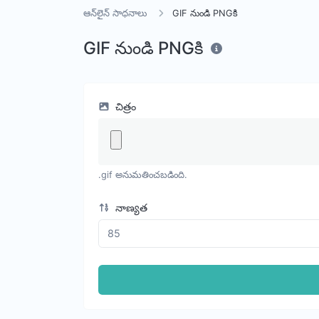
ఆన్‌లైన్ సాధనాలు
GIF నుండి PNGకి
GIF నుండి PNGకి
చిత్రం
.gif అనుమతించబడింది.
నాణ్యత