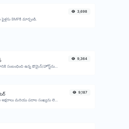
3,698
 ఫైళ్లను BMPకి మార్చండి.
9,364
్
ఒక IPని తీసుకుని, దానికి సంబంధించి ఉన్న డొమైన్/హోస్ట్‌ను చూడండి.
9,187
టర్
ఒక నిర్దిష్ట పాఠ్యంలోని అక్షరాలు మరియు పదాల సంఖ్యను లెక్కించండి.