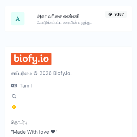
9,187
அகர வரிசை எண்ணி
கொடுக்கப்பட்ட உரையின் எழுத்துகள் மற்றும் வார்த்தைகள் எண்ணிக்கையை கணக்கிடுங்கள்.
காப்புரிமை © 2026 Biofy.io.
Tamil
தொடர்பு
"Made With love ❤️"