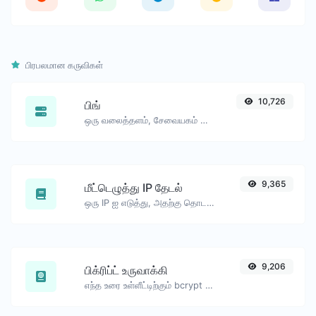
பிரபலமான கருவிகள்
10,726
பிங்
ஒரு வலைத்தளம், சேவையகம் அல்லது போர்ட்டை பிங் செய்யவும்.
9,365
மீட்டெழுத்து IP தேடல்
ஒரு IP ஐ எடுத்து, அதற்கு தொடர்புடைய டொமைன்/ஹோஸ்டை தேடுங்கள்.
9,206
பிக்ரிப்ட் உருவாக்கி
எந்த உரை உள்ளீட்டிற்கும் bcrypt கடவுச்சொல் ஹாஷ் உருவாக்கவும்.