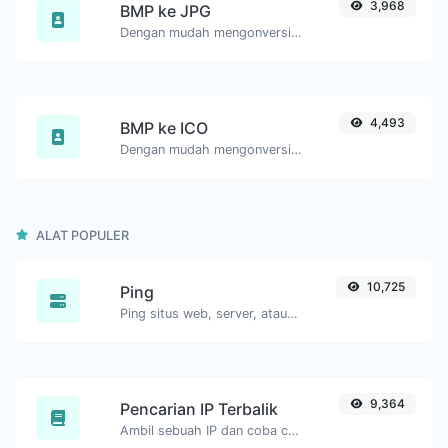
3,968
BMP ke JPG
Dengan mudah mengonversi file gambar BMP ke JPG.
4,493
BMP ke ICO
Dengan mudah mengonversi file gambar BMP ke ICO.
ALAT POPULER
10,725
Ping
Ping situs web, server, atau port.
9,364
Pencarian IP Terbalik
Ambil sebuah IP dan coba cari domain/host yang terkait dengannya.