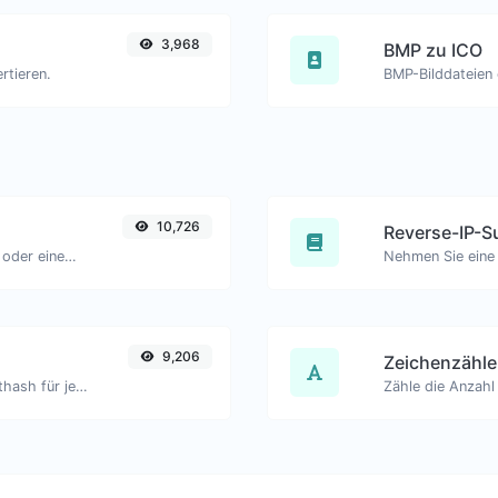
3,968
BMP zu ICO
rtieren.
BMP-Bilddateien 
10,726
Reverse-IP-S
Pingen Sie eine Website, einen Server oder einen Port.
9,206
Zeichenzähle
Generieren Sie einen bcrypt-Passworthash für jede Zeichenfolge.