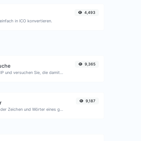
4,493
einfach in ICO konvertieren.
9,365
uche
Nehmen Sie eine IP und versuchen Sie, die damit verbundene Domain/Host zu finden.
9,187
r
Zähle die Anzahl der Zeichen und Wörter eines gegebenen Textes.