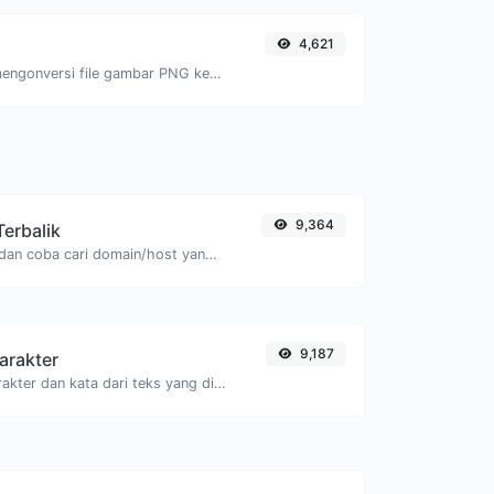
4,621
Dengan mudah mengonversi file gambar PNG ke ICO.
9,364
Terbalik
Ambil sebuah IP dan coba cari domain/host yang terkait dengannya.
9,187
arakter
Hitung jumlah karakter dan kata dari teks yang diberikan.