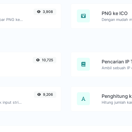
3,908
PNG ke ICO
Dengan mudah mengonversi file gambar PNG ke GIF.
10,725
Pencarian IP 
9,206
Penghitung k
Hasilkan hash kata sandi bcrypt untuk input string apa pun.