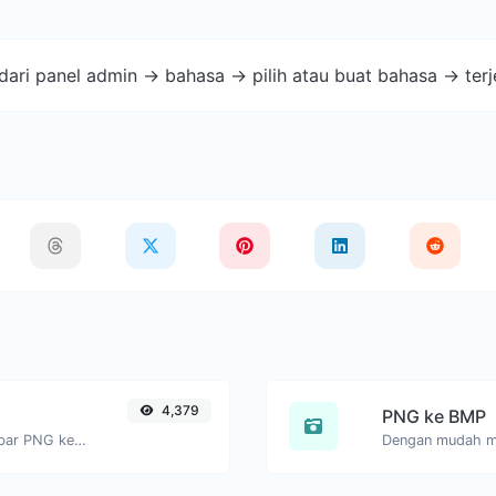
ari panel admin -> bahasa -> pilih atau buat bahasa -> ter
4,379
PNG ke BMP
Dengan mudah mengonversi file gambar PNG ke JPG.