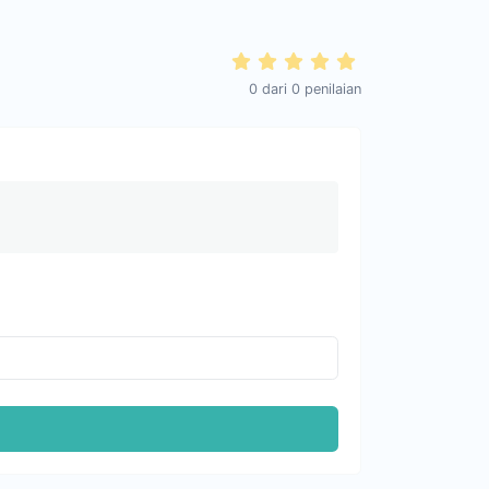
0
dari
0
penilaian