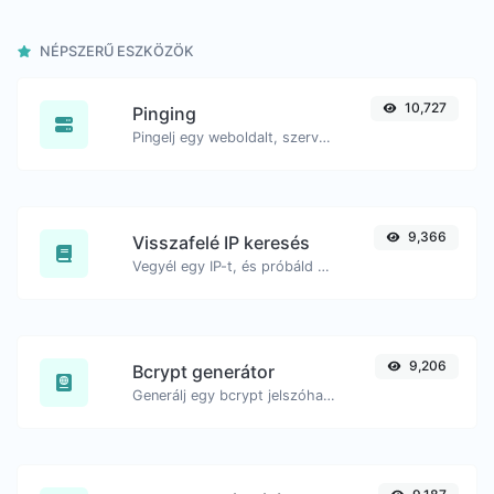
NÉPSZERŰ ESZKÖZÖK
10,727
Pinging
Pingelj egy weboldalt, szervert vagy portot.
9,366
Visszafelé IP keresés
Vegyél egy IP-t, és próbáld meg keresni a hozzá kapcsolódó domaint/hostot.
9,206
Bcrypt generátor
Generálj egy bcrypt jelszóhash-t bármilyen szöveges bemenethez.