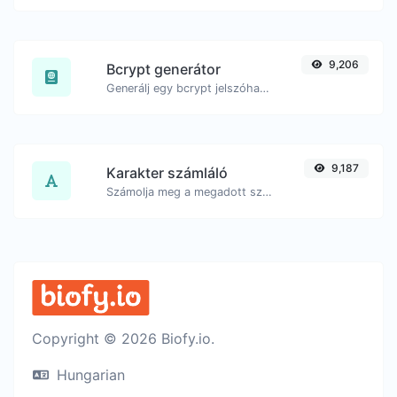
9,206
Bcrypt generátor
Generálj egy bcrypt jelszóhash-t bármilyen szöveges bemenethez.
9,187
Karakter számláló
Számolja meg a megadott szöveg karaktereinek és szavainak számát.
Copyright © 2026 Biofy.io.
Hungarian