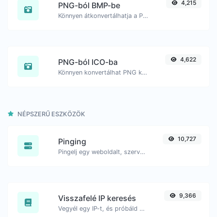
4,215
PNG-ból BMP-be
Könnyen átkonvertálhatja a PNG képfájlokat BMP formátumba.
4,622
PNG-ból ICO-ba
Könnyen konvertálhat PNG képfájlokat ICO formátumba.
NÉPSZERŰ ESZKÖZÖK
10,727
Pinging
Pingelj egy weboldalt, szervert vagy portot.
9,366
Visszafelé IP keresés
Vegyél egy IP-t, és próbáld meg keresni a hozzá kapcsolódó domaint/hostot.