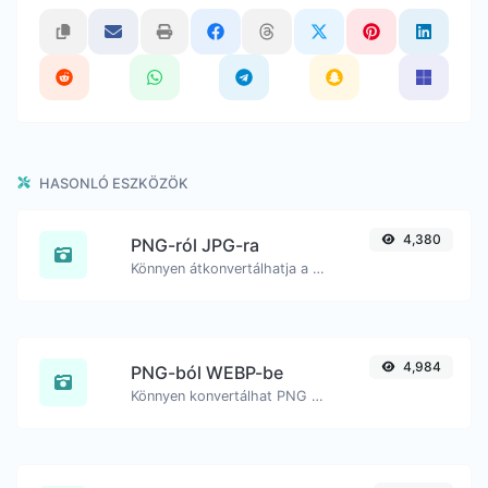
HASONLÓ ESZKÖZÖK
4,380
PNG-ról JPG-ra
Könnyen átkonvertálhatja a PNG képfájlokat JPG formátumba.
4,984
PNG-ból WEBP-be
Könnyen konvertálhat PNG képfájlokat WEBP formátumba.