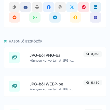
HASONLÓ ESZKÖZÖK
3,958
JPG-ból PNG-ba
Könnyen konvertálhat JPG képfájlokat PNG formátumba.
5,430
JPG-ból WEBP-be
Könnyen konvertálhat JPG kép fájlokat WEBP formátumba.