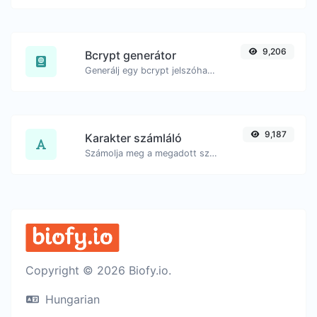
9,206
Bcrypt generátor
Generálj egy bcrypt jelszóhash-t bármilyen szöveges bemenethez.
9,187
Karakter számláló
Számolja meg a megadott szöveg karaktereinek és szavainak számát.
Copyright © 2026 Biofy.io.
Hungarian