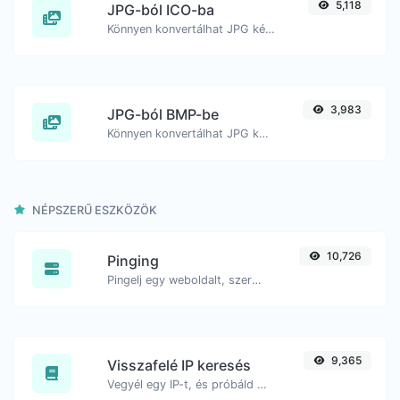
5,118
JPG-ból ICO-ba
Könnyen konvertálhat JPG képfájlokat ICO formátumba.
3,983
JPG-ból BMP-be
Könnyen konvertálhat JPG kép fájlokat BMP-re.
NÉPSZERŰ ESZKÖZÖK
10,726
Pinging
Pingelj egy weboldalt, szervert vagy portot.
9,365
Visszafelé IP keresés
Vegyél egy IP-t, és próbáld meg keresni a hozzá kapcsolódó domaint/hostot.