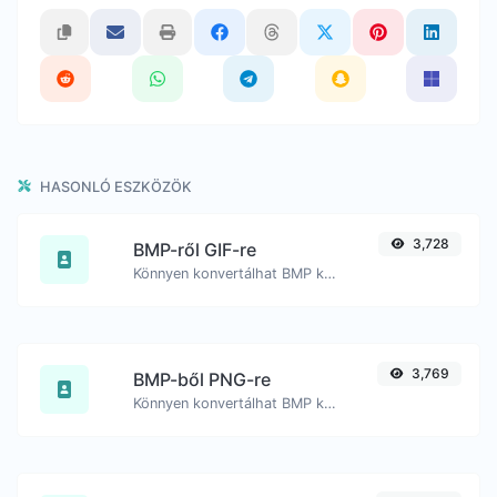
HASONLÓ ESZKÖZÖK
3,728
BMP-ről GIF-re
Könnyen konvertálhat BMP képfájlokat GIF formátumba.
3,769
BMP-ből PNG-re
Könnyen konvertálhat BMP képfájlokat PNG formátumba.