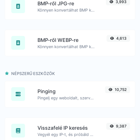
3,993
BMP-ről JPG-re
Könnyen konvertálhat BMP képfájlokat JPG formátumba.
4,613
BMP-ről WEBP-re
Könnyen konvertálhat BMP képfájlokat WEBP formátumba.
NÉPSZERŰ ESZKÖZÖK
10,752
Pinging
Pingelj egy weboldalt, szervert vagy portot.
9,387
Visszafelé IP keresés
Vegyél egy IP-t, és próbáld meg keresni a hozzá kapcsolódó domaint/hostot.