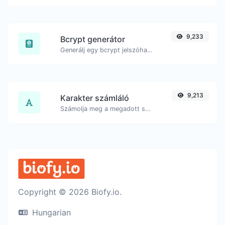
9,233
Bcrypt generátor
Generálj egy bcrypt jelszóhash-t bármilyen szöveges bemenethez.
9,213
Karakter számláló
Számolja meg a megadott szöveg karaktereinek és szavainak számát.
Copyright © 2026 Biofy.io.
Hungarian