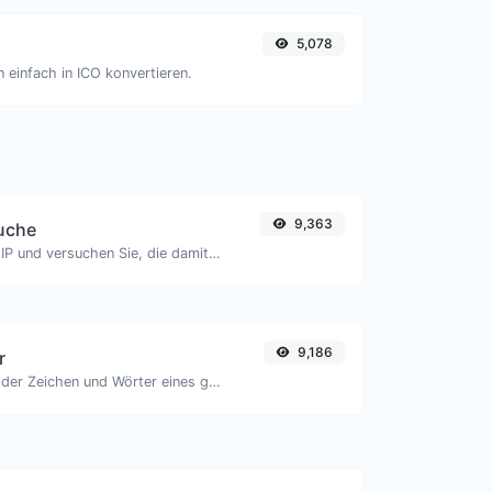
5,078
 einfach in ICO konvertieren.
9,363
uche
Nehmen Sie eine IP und versuchen Sie, die damit verbundene Domain/Host zu finden.
9,186
r
Zähle die Anzahl der Zeichen und Wörter eines gegebenen Textes.