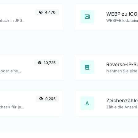
4,470
WEBP zu ICO
nfach in JPG.
WEBP-Bilddateien
10,725
Reverse-IP-S
Pingen Sie eine Website, einen Server oder einen Port.
9,205
Zeichenzähle
Generieren Sie einen bcrypt-Passworthash für jede Zeichenfolge.