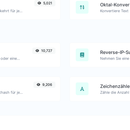
5,021
Oktal-Konver
Konvertiere Text in Dezimal und umgekehrt für jede Zeichenfolge.
10,727
Reverse-IP-S
Pingen Sie eine Website, einen Server oder einen Port.
9,206
Zeichenzähle
Generieren Sie einen bcrypt-Passworthash für jede Zeichenfolge.