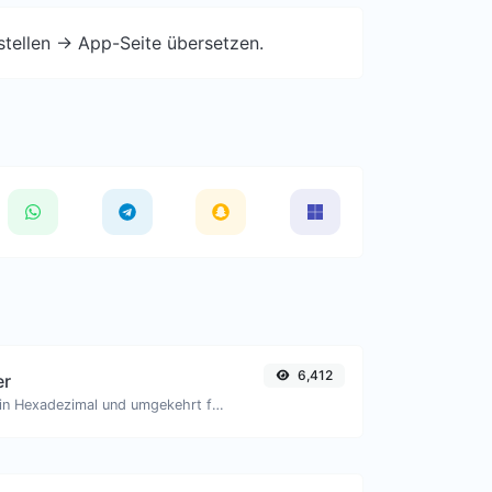
stellen -> App-Seite übersetzen.
6,412
er
Konvertiere Text in Hexadezimal und umgekehrt für jede Zeichenfolge.