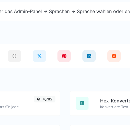
ber das Admin-Panel -> Sprachen -> Sprache wählen oder er
4,782
Hex-Konvert
Text in Binär umwandeln und umgekehrt für jede Zeichenfolge.