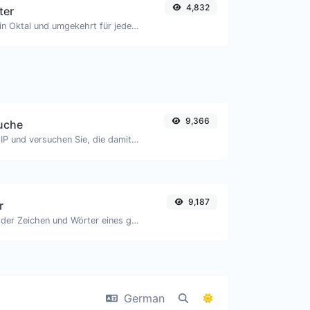
4,832
ter
Konvertiere Text in Oktal und umgekehrt für jede Zeichenfolge.
9,366
uche
Nehmen Sie eine IP und versuchen Sie, die damit verbundene Domain/Host zu finden.
9,187
r
Zähle die Anzahl der Zeichen und Wörter eines gegebenen Textes.
German