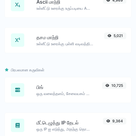
4,969
Ascii மாற்றி
உள்ளீட்டு உரைக்கு உருப்படியை ASCII ஆக மாற்றவும் மற்றும் மற்ற வழியாகவும்.
5,021
தசம மாற்றி
உள்ளீட்டு உரைக்கு புள்ளி வடிவத்திற்கு மாற்றவும் மற்றும் மற்ற வழியாகவும்.
பிரபலமான கருவிகள்
10,725
பிங்
ஒரு வலைத்தளம், சேவையகம் அல்லது போர்ட்டை பிங் செய்யவும்.
9,364
மீட்டெழுத்து IP தேடல்
ஒரு IP ஐ எடுத்து, அதற்கு தொடர்புடைய டொமைன்/ஹோஸ்டை தேடுங்கள்.