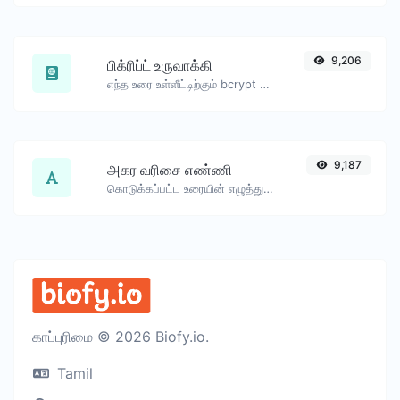
9,206
பிக்ரிப்ட் உருவாக்கி
எந்த உரை உள்ளீட்டிற்கும் bcrypt கடவுச்சொல் ஹாஷ் உருவாக்கவும்.
9,187
அகர வரிசை எண்ணி
கொடுக்கப்பட்ட உரையின் எழுத்துகள் மற்றும் வார்த்தைகள் எண்ணிக்கையை கணக்கிடுங்கள்.
காப்புரிமை © 2026 Biofy.io.
Tamil