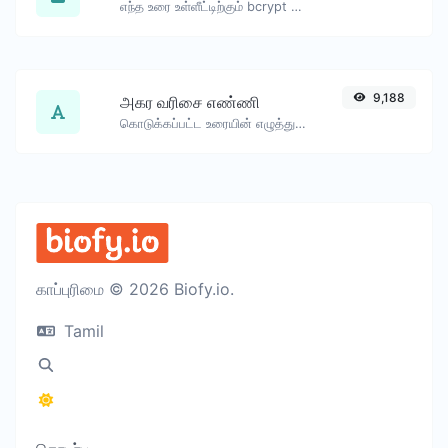
எந்த உரை உள்ளீட்டிற்கும் bcrypt கடவுச்சொல் ஹாஷ் உருவாக்கவும்.
9,188
அகர வரிசை எண்ணி
கொடுக்கப்பட்ட உரையின் எழுத்துகள் மற்றும் வார்த்தைகள் எண்ணிக்கையை கணக்கிடுங்கள்.
காப்புரிமை © 2026 Biofy.io.
Tamil