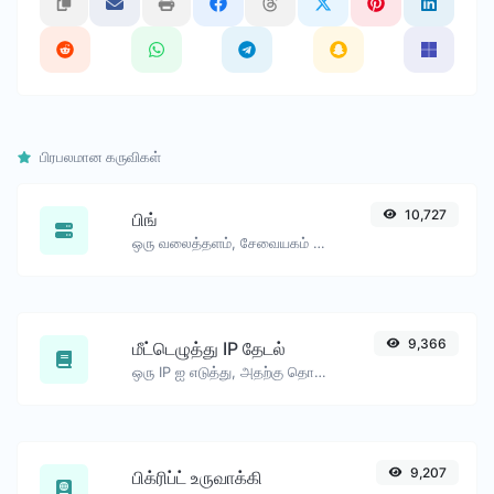
பிரபலமான கருவிகள்
10,727
பிங்
ஒரு வலைத்தளம், சேவையகம் அல்லது போர்ட்டை பிங் செய்யவும்.
9,366
மீட்டெழுத்து IP தேடல்
ஒரு IP ஐ எடுத்து, அதற்கு தொடர்புடைய டொமைன்/ஹோஸ்டை தேடுங்கள்.
9,207
பிக்ரிப்ட் உருவாக்கி