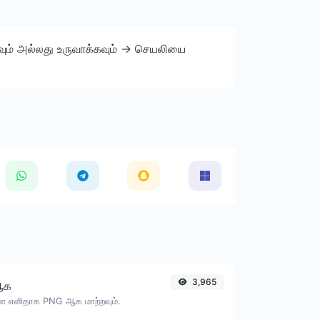
்கவும் அல்லது உருவாக்கவும் -> செயலியை
3,965
ஆக
ை எளிதாக PNG ஆக மாற்றவும்.