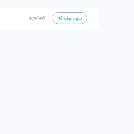
கருவிகள்
உள்நுழைய