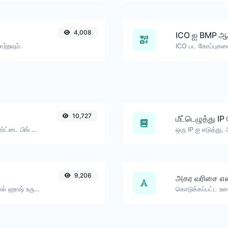
4,008
ICO ஐ BMP ஆக 
்றவும்.
ICO பட கோப்புகள
10,727
மீட்டெழுத்து IP
ஒரு வலைத்தளம், சேவையகம் அல்லது போர்ட்டை பிங் செய்யவும்.
9,206
அகர வரிசை எ
எந்த உரை உள்ளீட்டிற்கும் bcrypt கடவுச்சொல் ஹாஷ் உருவாக்கவும்.