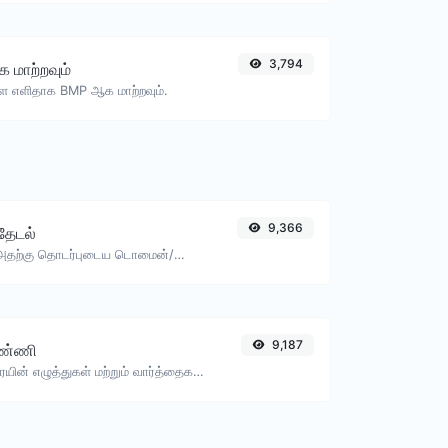
3,794
மாற்றவும்
ை எளிதாக BMP ஆக மாற்றவும்.
9,366
 தேடல்
ஒரு IP ஐ எடுத்து, அதற்கு தொடர்புடைய டொமைன்/ஹோஸ்டை தேடுங்கள்.
9,187
ண்ணி
கொடுக்கப்பட்ட உரையின் எழுத்துகள் மற்றும் வார்த்தைகள் எண்ணிக்கையை கணக்கிடுங்கள்.