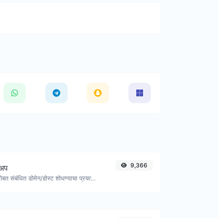
9,366
कअप
एक IP घ्या आणि त्यासोबत संबंधित डोमेन/होस्ट शोधण्याचा प्रयत्न करा.