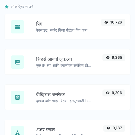
लोकप्रिय साधने
10,726
पिंग
वेबसाइट, सर्व्हर किंवा पोर्टला पिंग करा.
9,365
रिव्हर्स आयपी लुकअप
एक IP घ्या आणि त्यासोबत संबंधित डोमेन/होस्ट शोधण्याचा प्रयत्न करा.
9,206
बीक्रिप्ट जनरेटर
कृपया कोणत्याही स्ट्रिंग इनपुटसाठी bcrypt पासवर्ड हॅश तयार करा.
9,187
अक्षर गणक