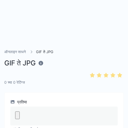
ऑनलाइन साधने
GIF ते JPG
GIF ते JPG
0
च्या
0
रेटिंग्ज
प्रतिमा