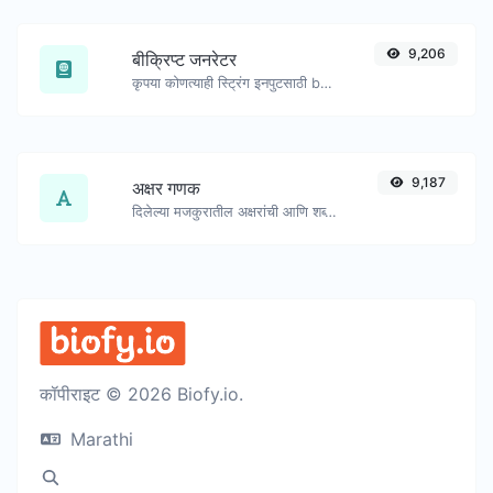
9,206
बीक्रिप्ट जनरेटर
कृपया कोणत्याही स्ट्रिंग इनपुटसाठी bcrypt पासवर्ड हॅश तयार करा.
9,187
अक्षर गणक
दिलेल्या मजकुरातील अक्षरांची आणि शब्दांची संख्या मोजा.
कॉपीराइट © 2026 Biofy.io.
Marathi