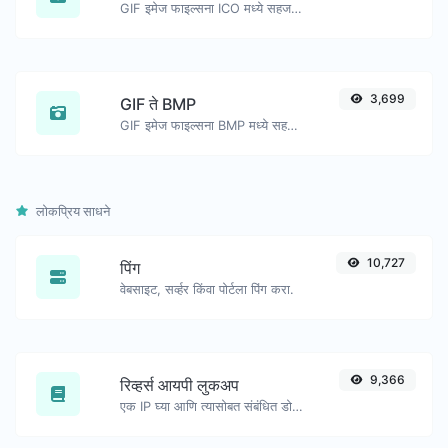
GIF इमेज फाइल्सना ICO मध्ये सहजपणे रूपांतरित करा.
3,699
GIF ते BMP
GIF इमेज फाइल्सना BMP मध्ये सहजपणे रूपांतरित करा.
लोकप्रिय साधने
10,727
पिंग
वेबसाइट, सर्व्हर किंवा पोर्टला पिंग करा.
9,366
रिव्हर्स आयपी लुकअप
एक IP घ्या आणि त्यासोबत संबंधित डोमेन/होस्ट शोधण्याचा प्रयत्न करा.