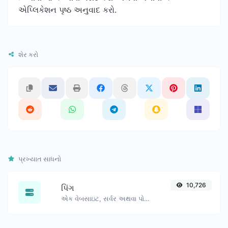
એપ્લિકેશન પૃષ્ઠ અનુવાદ કરો.
શેર કરો
પ્રખ્યાત સાધનો
10,726
પિંગ
એક વેબસાઇટ, સર્વર અથવા પોર્ટને પિંગ કરો.