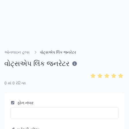
ઓનલાઇન ટૂલ્સ
વોટ્સએપ લિંક જનરેટર
વોટ્સએપ લિંક જનરેટર
0
માં
0
રેટિંગ્સ
ફોન નંબર