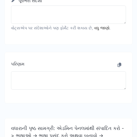
પૂર્વભરી સંદેશા
વોટ્સએપ પર સંદેશાઓને પણ ફોર્મેટ કરી શકાય છે,
વધુ જાણો
.
પરિણામ
વધારાની પૃષ્ઠ સામગ્રી: એડમિન પેનલમાંથી સંપાદિત કરો -
> ભાષાઓ -> ભાષા પસંદ કરો અથવા બનાવો ->