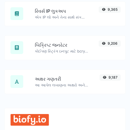
9,365
રિવર્સ IP લુકઅપ
એક IP લો અને તેના સાથે સંકળાયેલ ડોમેન/હોસ્ટ શોધવાનો પ્રયાસ કરો.
9,206
બિક્રિપ્ટ જનરેટર
કોઈપણ સ્ટ્રિંગ ઇનપુટ માટે bcrypt પાસવર્ડ હેશ જનરેટ કરો.
9,187
અક્ષર ગણતરી
આ આપેલ લખાણના અક્ષરો અને શબ્દોની સંખ્યા ગણો.