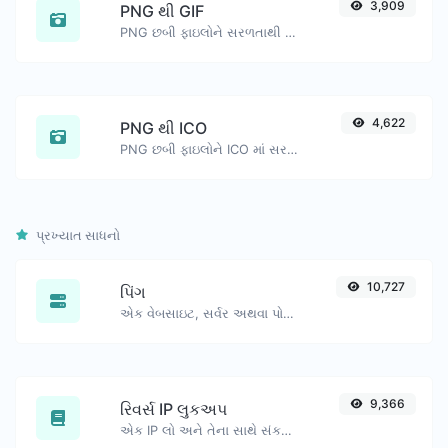
3,909
PNG થી GIF
PNG છબી ફાઇલોને સરળતાથી GIF માં રૂપાંતરિત કરો.
4,622
PNG થી ICO
PNG છબી ફાઇલોને ICO માં સરળતાથી રૂપાંતરિત કરો.
પ્રખ્યાત સાધનો
10,727
પિંગ
એક વેબસાઇટ, સર્વર અથવા પોર્ટને પિંગ કરો.
9,366
રિવર્સ IP લુકઅપ
એક IP લો અને તેના સાથે સંકળાયેલ ડોમેન/હોસ્ટ શોધવાનો પ્રયાસ કરો.