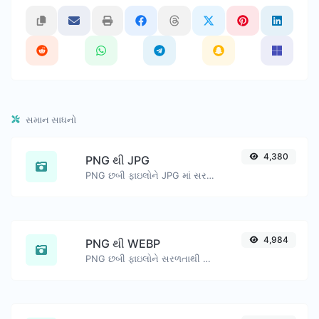
સમાન સાધનો
4,380
PNG થી JPG
PNG છબી ફાઇલોને JPG માં સરળતાથી રૂપાંતરિત કરો.
4,984
PNG થી WEBP
PNG છબી ફાઇલોને સરળતાથી WEBP માં રૂપાંતરિત કરો.