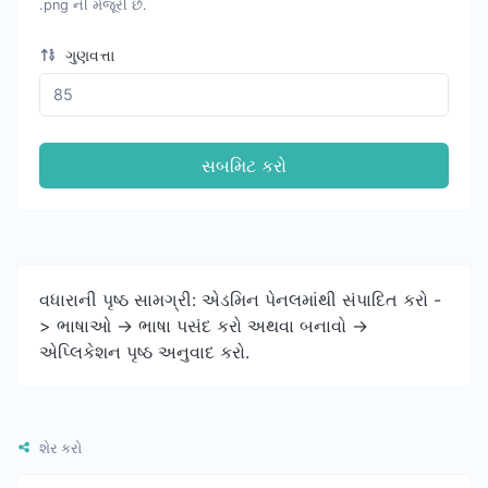
.png ની મંજૂરી છે.
ગુણવત્તા
સબમિટ કરો
વધારાની પૃષ્ઠ સામગ્રી: એડમિન પેનલમાંથી સંપાદિત કરો -
> ભાષાઓ -> ભાષા પસંદ કરો અથવા બનાવો ->
એપ્લિકેશન પૃષ્ઠ અનુવાદ કરો.
શેર કરો