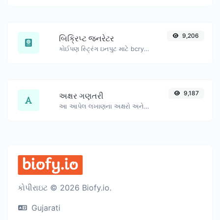
9,206
બિક્રિપ્ટ જનરેટર
કોઈપણ સ્ટ્રિંગ ઇનપુટ માટે bcrypt પાસવર્ડ હેશ જનરેટ કરો.
9,187
અક્ષર ગણતરી
આ આપેલ લખાણના અક્ષરો અને શબ્દોની સંખ્યા ગણો.
કોપીરાઇટ © 2026 Biofy.io.
Gujarati