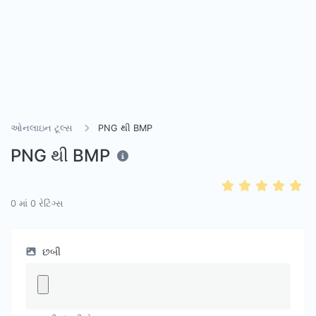
ઓનલાઇન ટૂલ્સ
PNG થી BMP
PNG થી BMP
0
માં
0
રેટિંગ્સ
છબી