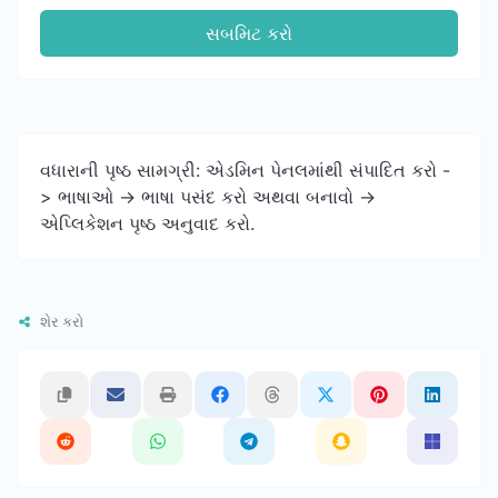
સબમિટ કરો
વધારાની પૃષ્ઠ સામગ્રી: એડમિન પેનલમાંથી સંપાદિત કરો -
> ભાષાઓ -> ભાષા પસંદ કરો અથવા બનાવો ->
એપ્લિકેશન પૃષ્ઠ અનુવાદ કરો.
શેર કરો