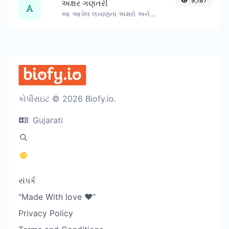
9,187
અક્ષર ગણતરી
આ આપેલ લખાણના અક્ષરો અને શબ્દોની સંખ્યા ગણો.
કોપીરાઇટ © 2026 Biofy.io.
Gujarati
સંપર્ક
"Made With love ❤️"
Privacy Policy