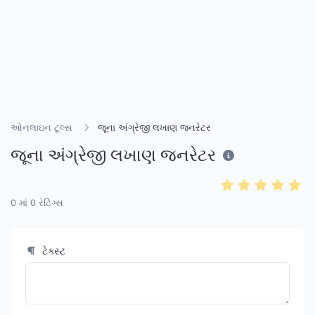
ઓનલાઇન ટૂલ્સ
જૂના અંગ્રેજી લખાણ જનરેટર
જૂના અંગ્રેજી લખાણ જનરેટર
0
માં
0
રેટિંગ્સ
ટેક્સ્ટ