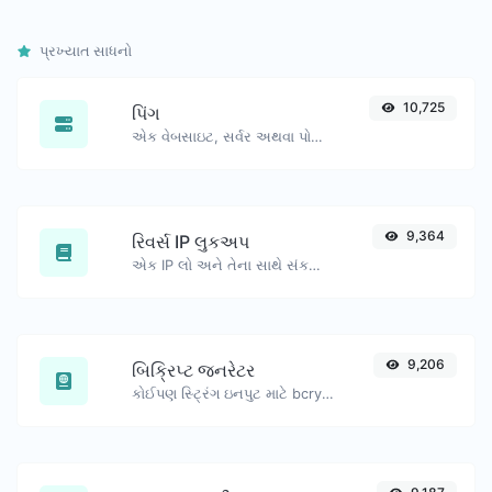
પ્રખ્યાત સાધનો
10,725
પિંગ
એક વેબસાઇટ, સર્વર અથવા પોર્ટને પિંગ કરો.
9,364
રિવર્સ IP લુકઅપ
એક IP લો અને તેના સાથે સંકળાયેલ ડોમેન/હોસ્ટ શોધવાનો પ્રયાસ કરો.
9,206
બિક્રિપ્ટ જનરેટર
કોઈપણ સ્ટ્રિંગ ઇનપુટ માટે bcrypt પાસવર્ડ હેશ જનરેટ કરો.