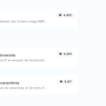
4,493
Convertissez facilement des fichiers image BMP en ICO.
9,365
 inversée
Prenez une adresse IP et essayez de rechercher le domaine/hôte associé.
9,187
caractères
Comptez le nombre de caractères et de mots d'un texte donné.