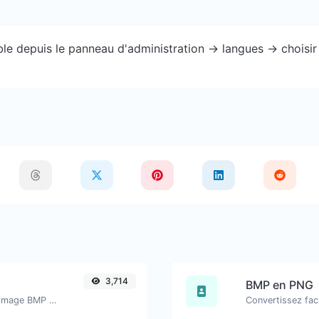
e depuis le panneau d'administration -> langues -> choisir 
3,714
BMP en PNG
Convertissez facilement des fichiers image BMP en GIF.