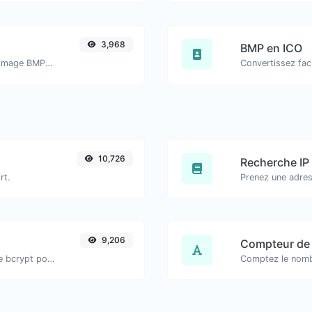
3,968
BMP en ICO
Convertissez facilement des fichiers image BMP en JPG.
10,726
Recherche IP
rt.
9,206
Compteur de 
Générez un hachage de mot de passe bcrypt pour toute chaîne d'entrée.