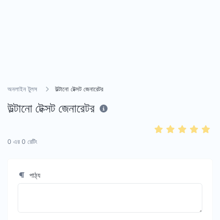
অনলাইন টুলস
উল্টানো টেক্সট জেনারেটর
উল্টানো টেক্সট জেনারেটর
0
এর
0
রেটিং
পাঠ্য