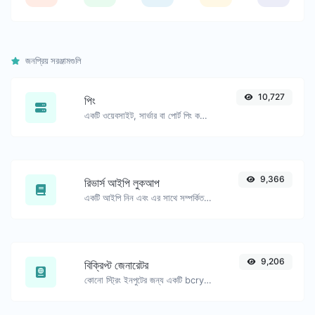
জনপ্রিয় সরঞ্জামগুলি
10,727
পিং
একটি ওয়েবসাইট, সার্ভার বা পোর্ট পিং করুন।
9,366
রিভার্স আইপি লুকআপ
একটি আইপি নিন এবং এর সাথে সম্পর্কিত ডোমেইন/হোস্ট খুঁজে বের করার চেষ্টা করুন।
9,206
বিক্রিপ্ট জেনারেটর
কোনো স্ট্রিং ইনপুটের জন্য একটি bcrypt পাসওয়ার্ড হ্যাশ তৈরি করুন।