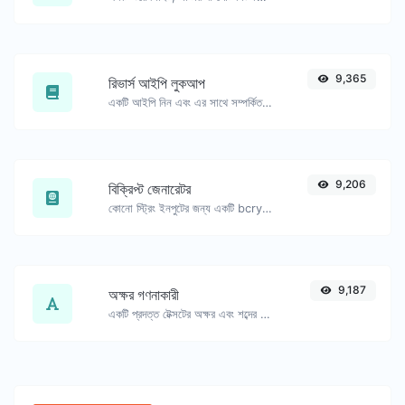
9,365
রিভার্স আইপি লুকআপ
একটি আইপি নিন এবং এর সাথে সম্পর্কিত ডোমেইন/হোস্ট খুঁজে বের করার চেষ্টা করুন।
9,206
বিক্রিপ্ট জেনারেটর
কোনো স্ট্রিং ইনপুটের জন্য একটি bcrypt পাসওয়ার্ড হ্যাশ তৈরি করুন।
9,187
অক্ষর গণনাকারী
একটি প্রদত্ত টেক্সটের অক্ষর এবং শব্দের সংখ্যা গণনা করুন।