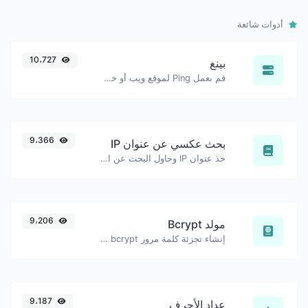
أدوات شائعة
10،727
بينغ
قم بعمل Ping لموقع ويب أو خادم أو منفذ.
9،366
بحث عكسي عن عنوان IP
خذ عنوان IP وحاول البحث عن النطاق/المضيف المرتبط به.
9،206
مولد Bcrypt
إنشاء تجزئة كلمة مرور bcrypt لأي سلسلة إدخال.
9،187
عداد الأحرف