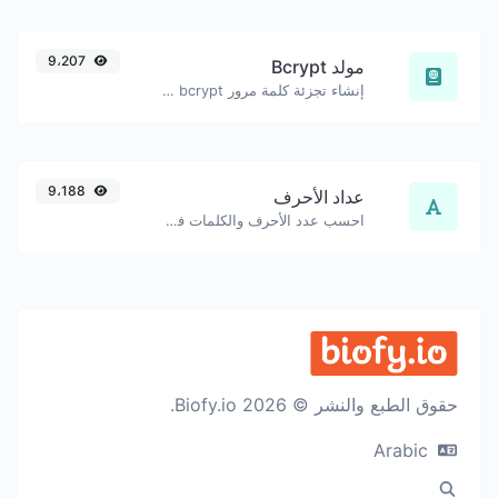
9،207
مولد Bcrypt
إنشاء تجزئة كلمة مرور bcrypt لأي سلسلة إدخال.
9،188
عداد الأحرف
احسب عدد الأحرف والكلمات في نص معين.
حقوق الطبع والنشر © 2026 Biofy.io.
Arabic