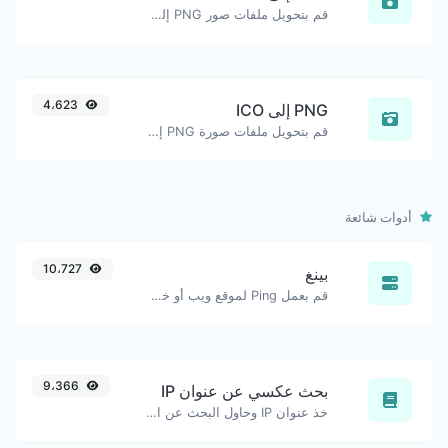
قم بتحويل ملفات صور PNG إلى GIF بسهولة.
4،623
PNG إلى ICO
قم بتحويل ملفات صورة PNG إلى ICO بسهولة.
أدوات شائعة
10،727
بينغ
قم بعمل Ping لموقع ويب أو خادم أو منفذ.
9،366
بحث عكسي عن عنوان IP
خذ عنوان IP وحاول البحث عن النطاق/المضيف المرتبط به.