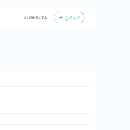
ಉಪಕರಣಗಳು
ಸೈನ್ ಇನ್